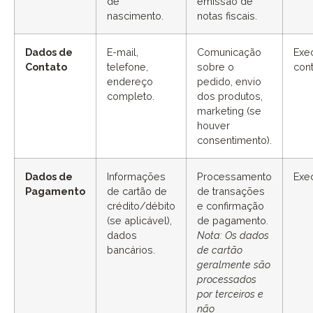
de
emissão de
nascimento.
notas fiscais.
Dados de
E-mail,
Comunicação
Exe
Contato
telefone,
sobre o
con
endereço
pedido, envio
completo.
dos produtos,
marketing (se
houver
consentimento).
Dados de
Informações
Processamento
Exe
Pagamento
de cartão de
de transações
crédito/débito
e confirmação
(se aplicável),
de pagamento.
dados
Nota: Os dados
bancários.
de cartão
geralmente são
processados
por terceiros e
não